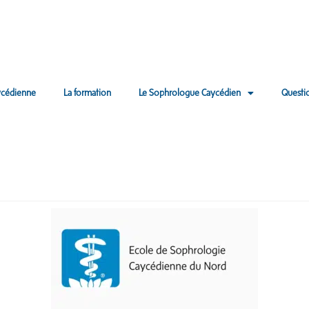
ycédienne
La formation
Le Sophrologue Caycédien
Questi