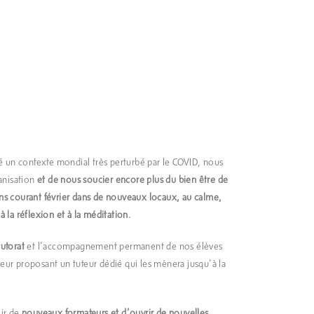
é un contexte mondial très perturbé par le COVID, nous
anisation
et de nous soucier encore plus du bien être de
 courant février dans de nouveaux locaux, au calme,
 à la réflexion et à la méditation.
utorat
et l’accompagnement permanent de nos élèves
leur proposant un tuteur dédié qui les mènera jusqu’à la
lir de
nouveaux formateurs et d’ouvrir de nouvelles