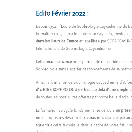
Edito Février 2022 :
Depuis 1994, l’Ecole de Sophrologie Caycédienne de B
formation conçue par le professeur Caycedo, médecin,
dans les Hauts de France
et labellisée par SOFROCAY I
Internationale de Sophrologie Caycédienne.
Cette reconnaissance
nous permet de rester fidèle au che
Sophrologie sans s’écarter des fondements de sa méth
Ainsi, la formation de Sophrologie Caycédienne d’Alf
d’« ETRE SOPHROLOGUE »
bien au delà d’une simple bo
de toutes les possibilités offertes par notre belle discipli
La formation au cycle fondamental se déroule
en présen
nous proposons désormais
4 cours en distanciel
par an
a
aguerrir à cette technique dans le cadre de votre futur