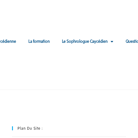
ycédienne
La formation
Le Sophrologue Caycédien
Questi
]
Plan Du Site :